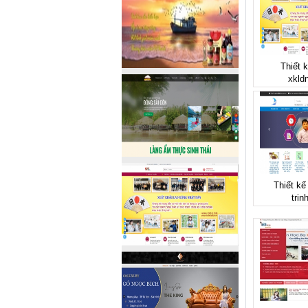
Thiết 
xkld
Thiết kế
trin