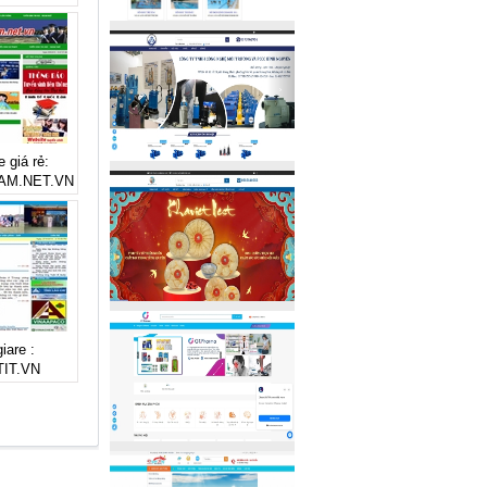
 giá rẻ:
AM.NET.VN
iare :
IT.VN