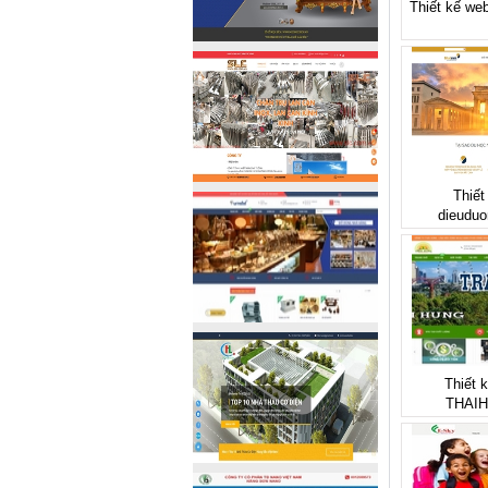
Thiết kế web
Thiết
dieuduo
Thiết 
THAI