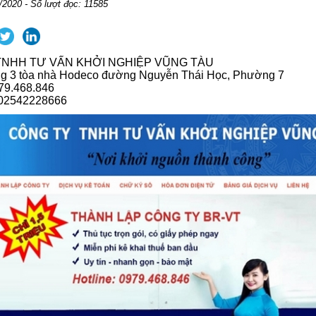
/2020 - Số lượt đọc: 11585
TNHH TƯ VẤN KHỞI NGHIỆP VŨNG TÀU
ầng 3 tòa nhà Hodeco đường Nguyễn Thái Học, Phường 7
79.468.846
: 02542228666