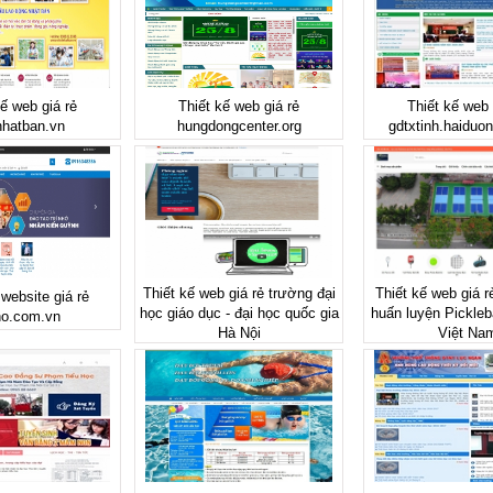
kế web giá rẻ
Thiết kế web giá rẻ
Thiết kế web 
nhatban.vn
hungdongcenter.org
gdtxtinh.haiduo
Thiết kế web giá rẻ trường đại
Thiết kế web giá r
 website giá rẻ
học giáo dục - đại học quốc gia
huấn luyện Pickleba
ho.com.vn
Hà Nội
Việt Na