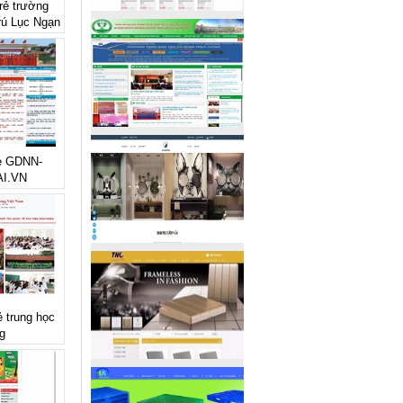
 rẻ trường
rú Lục Ngạn
te GDNN-
I.VN
ẻ trung học
g