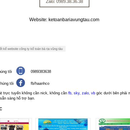
Zalo: 0989.38.36.38
Website: ketoanbariavungtau.com
ết kế website công ty kế toán bà rịa vũng tàu
úng tôi
0989383638
húng tôi
fb/haanhco
át trực tuyến không cần nick, không cần
fb, sky, zalo, vb
góc dưới bên phải 
 sẵn sàng hỗ trợ bạn.
C