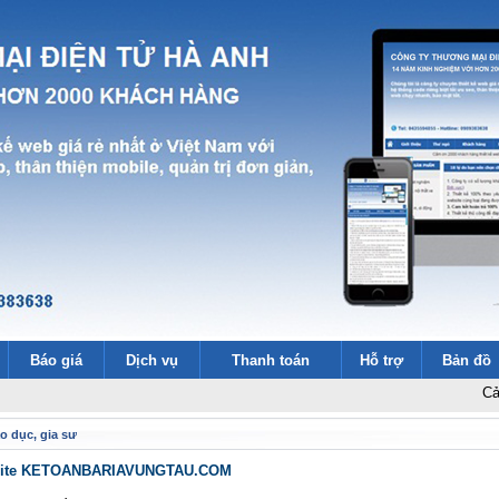
Báo giá
Dịch vụ
Thanh toán
Hỗ trợ
Bản đồ
Cảm ơn 2000 
o dục, gia sư
bsite KETOANBARIAVUNGTAU.COM