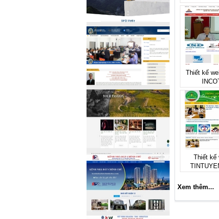
Thiết kế we
INCO
Thiết kế 
TINTUYE
Xem thêm...