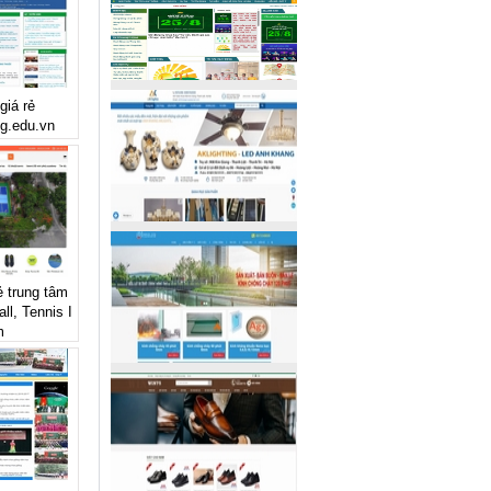
giá rẻ
ng.edu.vn
ẻ trung tâm
ll, Tennis I
m