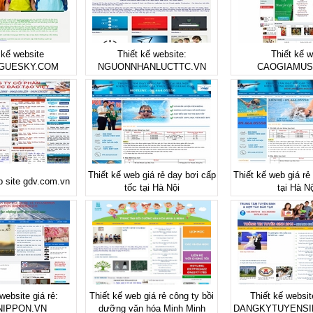
 kế website
Thiết kế website:
Thiết kế 
GUESKY.COM
NGUONNHANLUCTTC.VN
CAOGIAMUS
Thiết kế web giá rẻ dạy bơi cấp
Thiết kế web giá rẻ
b site gdv.com.vn
tốc tại Hà Nội
tại Hà Nộ
website giá rẻ:
Thiết kế web giá rẻ công ty bồi
Thiết kế website
NIPPON.VN
dưỡng văn hóa Minh Minh
DANGKYTUYENSI