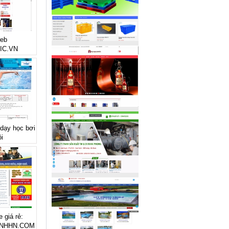
web
IC.VN
 dạy học bơi
i
 giá rẻ:
NHHN.COM