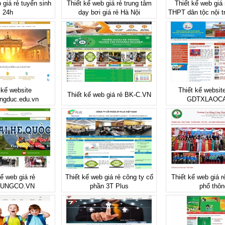
 giá rẻ tuyển sinh
Thiết kế web giá rẻ trung tâm
Thiết kế web giá
24h
dạy bơi giá rẻ Hà Nội
THPT dân tộc nội t
 kế website
Thiết kế websi
Thiết kế web giá rẻ BK-C.VN
ngduc.edu.vn
GDTXLAOCA
kế web giá rẻ
Thiết kế web giá rẻ công ty cổ
Thiết kế web giá r
HUNGCO.VN
phần 3T Plus
phổ thôn