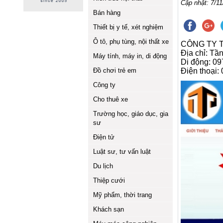
Cập nhật: 7/11
Bán hàng
Thiết bị y tế, xét nghiệm
Ô tô, phụ tùng, nội thất xe
CÔNG TY 
Địa chỉ: T
Máy tính, máy in, di động
Di động: 09
Đồ chơi trẻ em
Điện thoại
Công ty
Cho thuê xe
Trường học, giáo dục, gia
sư
Điện tử
Luật sư, tư vấn luật
Du lịch
Thiệp cưới
Mỹ phẩm, thời trang
Khách sạn