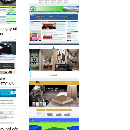
 công ty cổ
us
ite:
TTC.VN
dạy bơi cấp