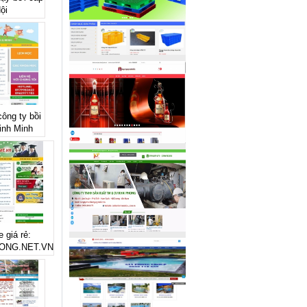
ội
công ty bồi
inh Minh
 giá rẻ:
ONG.NET.VN