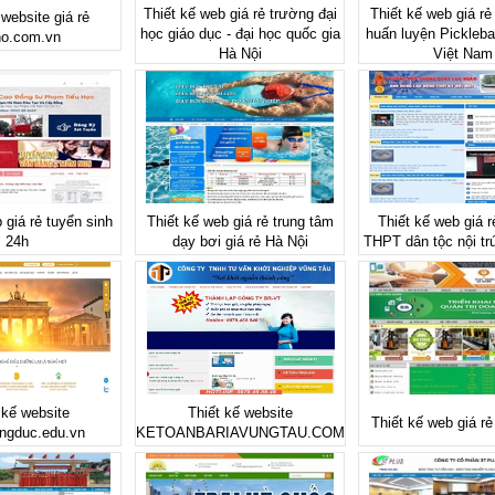
Thiết kế web giá rẻ trường đại
Thiết kế web giá rẻ
 website giá rẻ
học giáo dục - đại học quốc gia
huấn luyện Picklebal
ho.com.vn
Hà Nội
Việt Nam
 giá rẻ tuyển sinh
Thiết kế web giá rẻ trung tâm
Thiết kế web giá 
24h
dạy bơi giá rẻ Hà Nội
THPT dân tộc nội tr
 kế website
Thiết kế website
Thiết kế web giá r
ngduc.edu.vn
KETOANBARIAVUNGTAU.COM