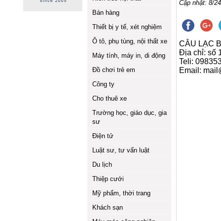
Cập nhật: 8/24
Bán hàng
Thiết bị y tế, xét nghiệm
Ô tô, phụ tùng, nội thất xe
CÂU LẠC B
Địa chỉ: số
Máy tính, máy in, di động
Teli: 09835
Đồ chơi trẻ em
Email: mai
Công ty
Cho thuê xe
Trường học, giáo dục, gia
sư
Điện tử
Luật sư, tư vấn luật
Du lịch
Thiệp cưới
Mỹ phẩm, thời trang
Khách sạn