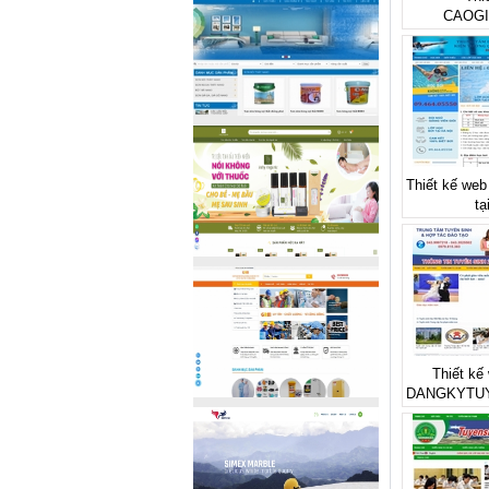
CAOGI
Thiết kế web
tạ
Thiết kế 
DANGKYTU