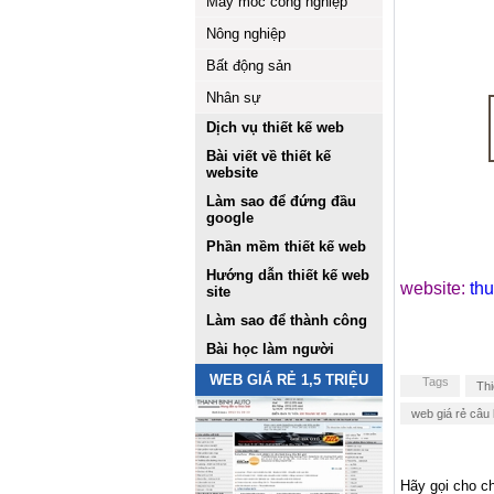
Máy móc công nghiệp
Nông nghiệp
Bất động sản
Nhân sự
Dịch vụ thiết kế web
Bài viết về thiết kế
website
Làm sao để đứng đầu
google
Phần mềm thiết kế web
Hướng dẫn thiết kế web
website:
th
site
Làm sao để thành công
Bài học làm người
WEB GIÁ RẺ 1,5 TRIỆU
Tags
Thi
web giá rẻ câu 
Hãy gọi cho ch