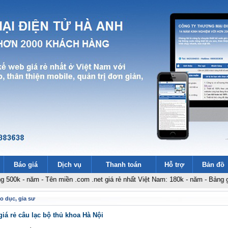
Báo giá
Dịch vụ
Thanh toán
Hỗ trợ
Bản đồ
năm
-
Tên miền .com .net giá rẻ nhất Việt Nam: 180k - năm
-
Bảng giá thiết kế
o dục, gia sư
giá rẻ câu lạc bộ thủ khoa Hà Nội