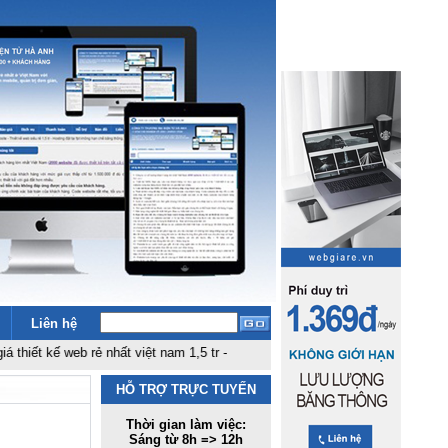
Liên hệ
 web rẻ nhất việt nam 1,5 tr
-
HỖ TRỢ TRỰC TUYẾN
Thời gian làm việc:
Sáng từ 8h => 12h