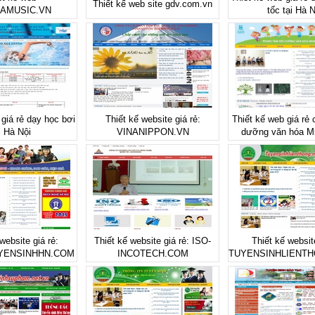
Thiết kế web site gdv.com.vn
AMUSIC.VN
tốc tại Hà N
 giá rẻ dạy học bơi
Thiết kế website giá rẻ:
Thiết kế web giá rẻ 
i Hà Nội
VINANIPPON.VN
dưỡng văn hóa M
website giá rẻ:
Thiết kế website giá rẻ: ISO-
Thiết kế website
YENSINHHN.COM
INCOTECH.COM
TUYENSINHLIENTH