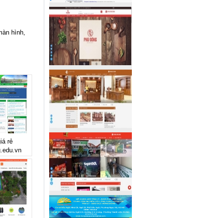
màn hình,
iá rẻ
g.edu.vn