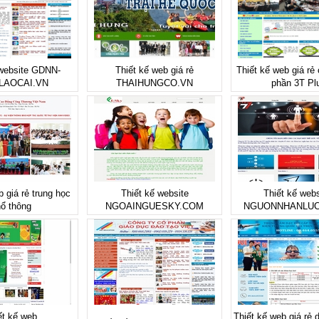
 website GDNN-
Thiết kế web giá rẻ
Thiết kế web giá rẻ
LAOCAI.VN
THAIHUNGCO.VN
phần 3T Pl
b giá rẻ trung học
Thiết kế website
Thiết kế webs
ổ thông
NGOAINGUESKY.COM
NGUONNHANLUC
ết kế web
Thiết kế web giá rẻ 