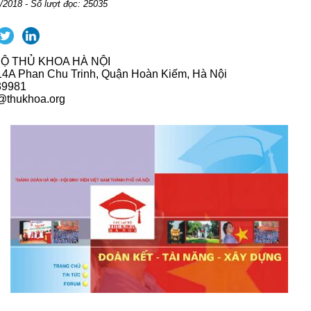
/2018 - Số lượt đọc: 25035
Ộ THỦ KHOA HÀ NỘI
 14A Phan Chu Trinh, Quận Hoàn Kiếm, Hà Nội
39981
l@thukhoa.org