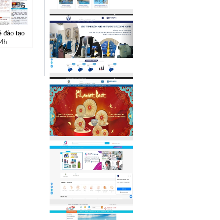
ẻ đào tạo
24h