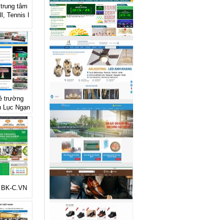
 trung tâm
l, Tennis I
rẻ trường
ú Lục Ngạn
ẻ BK-C.VN