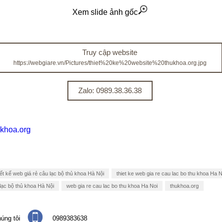
Xem slide ảnh gốc
Truy cập website
https://webgiare.vn/Pictures/thiet%20ke%20website%20thukhoa.org.jpg
Zalo: 0989.38.36.38
ukhoa.org
ết kế web giá rẻ câu lạc bộ thủ khoa Hà Nội
thiet ke web gia re cau lac bo thu khoa Ha N
lạc bộ thủ khoa Hà Nội
web gia re cau lac bo thu khoa Ha Noi
thukhoa.org
úng tôi
0989383638