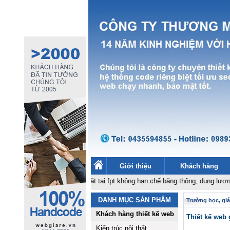
Giới thiệu
Khách hàng
rẻ 1,5 tr
-
Hosting đặt tại fpt không hạn chế băng thông, dung lượng 500k - 
DANH MỤC SẢN PHẨM
Trường học, giá
Khách hàng thiết kế web
Thiết kế web 
Kiến trúc nội thất