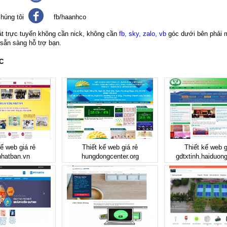
húng tôi
fb/haanhco
át trực tuyến không cần nick, không cần
fb, sky, zalo, vb
góc dưới bên phải 
 sẵn sàng hỗ trợ bạn.
C
kế web giá rẻ
Thiết kế web giá rẻ
Thiết kế web g
nhatban.vn
hungdongcenter.org
gdtxtinh.haiduon