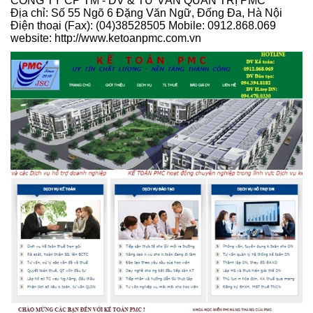
CÔNG TY CP TM - DV & TƯ VẤN QUẢN TRỊ PMC
Địa chỉ: Số 55 Ngõ 6 Đặng Văn Ngữ, Đống Đa, Hà Nội
Điện thoại (Fax): (04)38528505 Mobile: 0912.868.069
website: http://www.ketoanpmc.com.vn