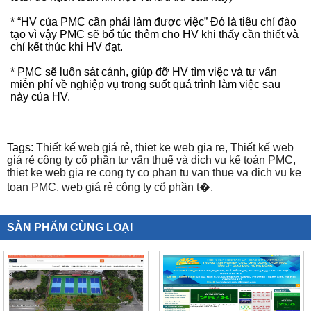
* “HV của PMC cần phải làm được việc” Đó là tiêu chí đào
tạo vì vậy PMC sẽ bổ túc thêm cho HV khi thấy cần thiết và
chỉ kết thúc khi HV đạt.
* PMC sẽ luôn sát cánh, giúp đỡ HV tìm việc và tư vấn
miễn phí về nghiệp vụ trong suốt quá trình làm việc sau
này của HV.
Tags:
Thiết kế web giá rẻ,
thiet ke web gia re,
Thiết kế web
giá rẻ công ty cổ phần tư vấn thuế và dịch vụ kế toán PMC,
thiet ke web gia re cong ty co phan tu van thue va dich vu ke
toan PMC,
web giá rẻ công ty cổ phần t�,
SẢN PHẨM CÙNG LOẠI