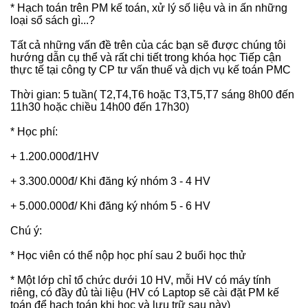
* Hạch toán trên PM kế toán, xử lý số liệu và in ấn những
loại sổ sách gì...?
Tất cả những vấn đề trên của các bạn sẽ được chúng tôi
hướng dẫn cụ thể và rất chi tiết trong khóa học Tiếp cận
thực tế tại công ty CP tư vấn thuế và dịch vụ kế toán PMC
Thời gian: 5 tuần( T2,T4,T6 hoặc T3,T5,T7 sáng 8h00 đến
11h30 hoặc chiều 14h00 đến 17h30)
* Học phí:
+ 1.200.000đ/1HV
+ 3.300.000đ/ Khi đăng ký nhóm 3 - 4 HV
+ 5.000.000đ/ Khi đăng ký nhóm 5 - 6 HV
Chú ý:
* Học viên có thể nộp học phí sau 2 buổi học thử
* Một lớp chỉ tổ chức dưới 10 HV, mỗi HV có máy tính
riêng, có đầy đủ tài liệu (HV có Laptop sẽ cài đặt PM kế
toán để hạch toán khi học và lưu trữ sau này)