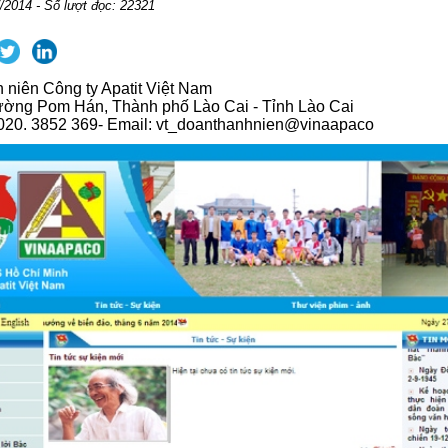
/2014 - Số lượt đọc: 22321
niên Công ty Apatit Việt Nam
ường Pom Hán, Thành phố Lào Cai - Tỉnh Lào Cai
 020. 3852 369- Email: vt_doanthanhnien@vinaapaco