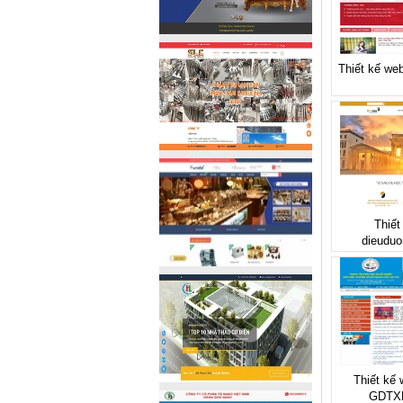
Thiết kế web
Thiết
dieuduo
Thiết kế
GDTX