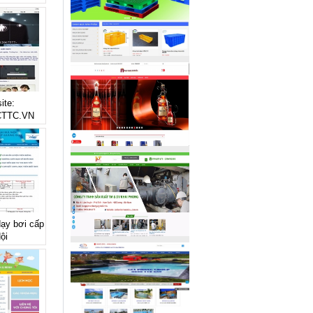
ite:
TTC.VN
dạy bơi cấp
ội