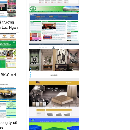
rẻ trường
ú Lục Ngạn
ẻ BK-C.VN
 công ty cổ
us