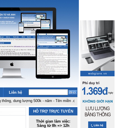
Liên hệ
ung lượng 500k - năm
-
Tên miền .com .net giá rẻ nhất Việt Nam: 180k - năm
HỖ TRỢ TRỰC TUYẾN
Thời gian làm việc:
Sáng từ 8h => 12h