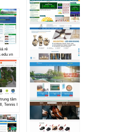
iá rẻ
g.edu.vn
 trung tâm
l, Tennis I