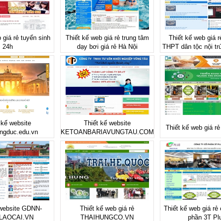
 giá rẻ tuyển sinh
Thiết kế web giá rẻ trung tâm
Thiết kế web giá 
24h
dạy bơi giá rẻ Hà Nội
THPT dân tộc nội tr
 kế website
Thiết kế website
Thiết kế web giá r
ngduc.edu.vn
KETOANBARIAVUNGTAU.COM
 website GDNN-
Thiết kế web giá rẻ
Thiết kế web giá rẻ
LAOCAI.VN
THAIHUNGCO.VN
phần 3T Pl