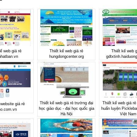
kế web giá rẻ
Thiết kế web giá rẻ
Thiết kế web g
nhatban.vn
hungdongcenter.org
gdtxtinh.haiduon
Thiết kế web giá rẻ trường đại
Thiết kế web giá rẻ
 website giá rẻ
học giáo dục - đại học quốc gia
huấn luyện Picklebal
ho.com.vn
Hà Nội
Việt Nam