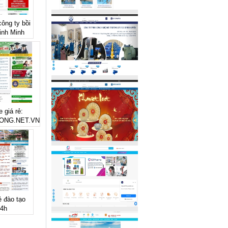
công ty bồi
inh Minh
 giá rẻ:
ONG.NET.VN
ẻ đào tạo
24h