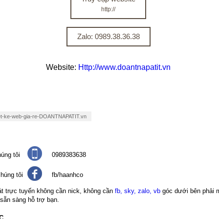
http://
Zalo: 0989.38.36.38
Website:
Http://www.doantnapatit.vn
iet-ke-web-gia-re-DOANTNAPATIT.vn
úng tôi
0989383638
húng tôi
fb/haanhco
át trực tuyến không cần nick, không cần
fb, sky, zalo, vb
góc dưới bên phải 
 sẵn sàng hỗ trợ bạn.
C