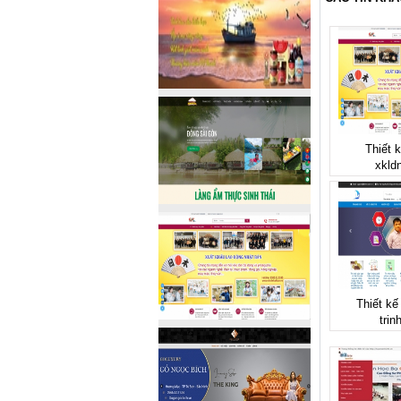
Thiết 
xkld
Thiết kế
trin