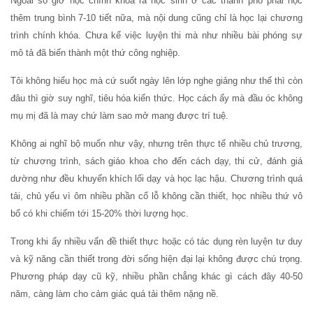
Ngoài số giờ học chính khóa ra học sinh ở các thành phố phải học
thêm trung bình 7-10 tiết nữa, mà nội dung cũng chỉ là học lại chương
trình chính khóa. Chưa kể việc luyện thi mà như nhiều bài phóng sự
mô tả đã biến thành một thứ công nghiệp.
Tôi không hiểu học mà cứ suốt ngày lên lớp nghe giảng như thế thì còn
đâu thì giờ suy nghĩ, tiêu hóa kiến thức. Học cách ấy mà đầu óc không
mụ mị đã là may chứ làm sao mở mang được trí tuệ.
Không ai nghĩ bộ muốn như vậy, nhưng trên thực tế nhiều chủ trương,
từ chương trình, sách giáo khoa cho đến cách dạy, thi cử, đánh giá
dường như đều khuyến khích lối dạy và học lạc hậu. Chương trình quá
tải, chủ yếu vì ôm nhiều phần cổ lỗ không cần thiết, học nhiều thứ vô
bổ có khi chiếm tới 15-20% thời lượng học.
Trong khi ấy nhiều vấn đề thiết thực hoặc có tác dụng rèn luyện tư duy
và kỹ năng cần thiết trong đời sống hiện đại lại không được chú trọng.
Phương pháp dạy cũ kỹ, nhiều phần chẳng khác gì cách đây 40-50
năm, càng làm cho cảm giác quá tải thêm nặng nề.