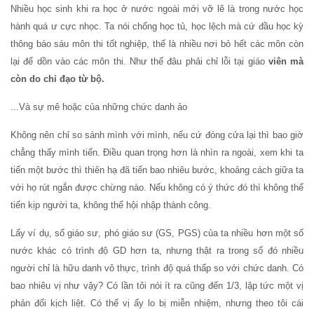
Nhiều học sinh khi ra học ở nước ngoài mới vỡ lẽ là trong nước học
hành quá ư cực nhọc. Ta nói chống học tủ, học lệch mà cứ đầu học kỳ
thông báo sáu môn thi tốt nghiệp, thế là nhiều nơi bỏ hết các môn còn
lại để dồn vào các môn thi. Như thế đâu phải chỉ lỗi tại giáo
viên mà
còn do chỉ đạo từ bộ.
...Và sự mê hoặc của những chức danh ảo
Không nên chỉ so sánh mình với mình, nếu cứ đóng cửa lại thì bao giờ
chẳng thấy mình tiến. Điều quan trọng hơn là nhìn ra ngoài, xem khi ta
tiến một bước thì thiên hạ đã tiến bao nhiêu bước, khoảng cách giữa ta
với họ rút ngắn được chừng nào. Nếu không có ý thức đó thì không thể
tiến kịp người ta, không thể hội nhập thành công.
Lấy ví dụ, số giáo sư, phó giáo sư (GS, PGS) của ta nhiều hơn một số
nước khác có trình độ GD hơn ta, nhưng thật ra trong số đó nhiều
người chỉ là hữu danh vô thực, trình độ quá thấp so với chức danh. Có
bao nhiêu vị như vậy? Có lần tôi nói ít ra cũng đến 1/3, lập tức một vị
phản đối kịch liệt. Có thể vị ấy lo bị miễn nhiệm, nhưng theo tôi cái