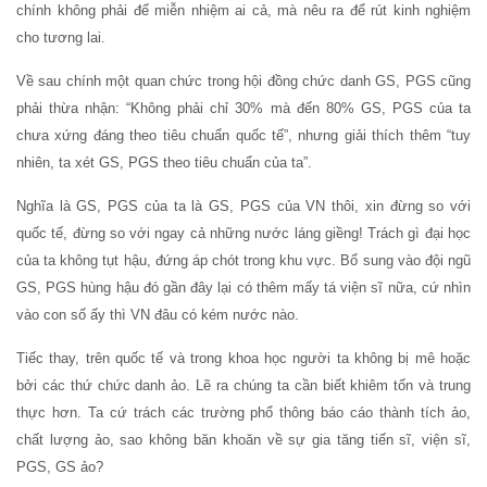
chính không phải để miễn nhiệm ai cả, mà nêu ra để rút kinh nghiệm
cho tương lai.
Về sau chính một quan chức trong hội đồng chức danh GS, PGS cũng
phải thừa nhận: “Không phải chỉ 30% mà đến 80% GS, PGS của ta
chưa xứng đáng theo tiêu chuẩn quốc tế”, nhưng giải thích thêm “tuy
nhiên, ta xét GS, PGS theo tiêu chuẩn của ta”.
Nghĩa là GS, PGS của ta là GS, PGS của VN thôi, xin đừng so với
quốc tế, đừng so với ngay cả những nước láng giềng! Trách gì đại học
của ta không tụt hậu, đứng áp chót trong khu vực. Bổ sung vào đội ngũ
GS, PGS hùng hậu đó gần đây lại có thêm mấy tá viện sĩ nữa, cứ nhìn
vào con số ấy thì VN đâu có kém nước nào.
Tiếc thay, trên quốc tế và trong khoa học người ta không bị mê hoặc
bởi các thứ chức danh ảo. Lẽ ra chúng ta cần biết khiêm tốn và trung
thực hơn. Ta cứ trách các trường phổ thông báo cáo thành tích ảo,
chất lượng ảo, sao không băn khoăn về sự gia tăng tiến sĩ, viện sĩ,
PGS, GS ảo?