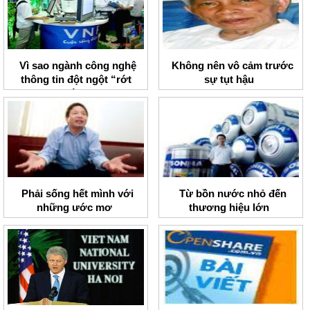
Vì sao ngành công nghệ
Không nên vô cảm trước
thông tin đột ngột “rớt
sự tụt hậu
giá”?
Phải sống hết mình với
Từ bồn nước nhỏ đến
những ước mơ
thương hiệu lớn