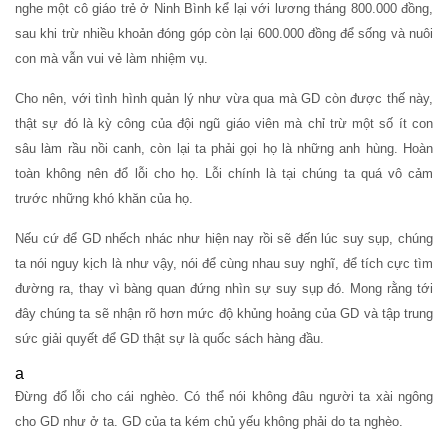
nghe một cô giáo trẻ ở Ninh Bình kể lại với lương tháng 800.000 đồng,
sau khi trừ nhiều khoản đóng góp còn lại 600.000 đồng để sống và nuôi
con mà vẫn vui vẻ làm nhiệm vụ.
Cho nên, với tình hình quản lý như vừa qua mà GD còn được thế này,
thật sự đó là kỳ công của đội ngũ giáo viên mà chỉ trừ một số ít con
sâu làm rầu nồi canh, còn lại ta phải gọi họ là những anh hùng. Hoàn
toàn không nên đổ lỗi cho họ. Lỗi chính là tại chúng ta quá vô cảm
trước những khó khăn của họ.
Nếu cứ để GD nhếch nhác như hiện nay rồi sẽ đến lúc suy sụp, chúng
ta nói nguy kịch là như vậy, nói để cùng nhau suy nghĩ, để tích cực tìm
đường ra, thay vì bàng quan đứng nhìn sự suy sụp đó. Mong rằng tới
đây chúng ta sẽ nhận rõ hơn mức độ khủng hoảng của GD và tập trung
sức giải quyết để GD thật sự là quốc sách hàng đầu.
a
Đừng đổ lỗi cho cái nghèo. Có thể nói không đâu người ta xài ngông
cho GD như ở ta. GD của ta kém chủ yếu không phải do ta nghèo.