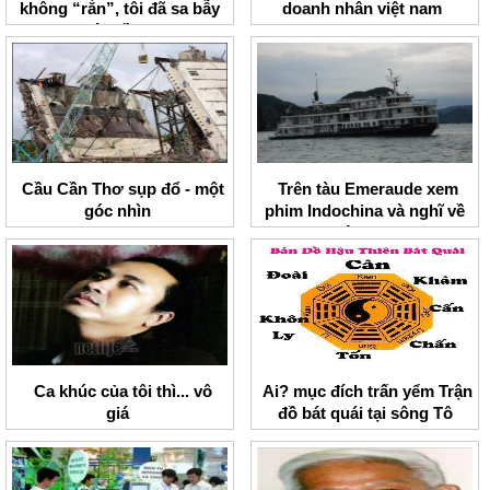
không “rắn”, tôi đã sa bẫy
doanh nhân việt nam
lâu rồi”
Cầu Cần Thơ sụp đổ - một
Trên tàu Emeraude xem
góc nhìn
phim Indochina và nghĩ về
Việt Nam
Ca khúc của tôi thì... vô
Ai? mục đích trấn yểm Trận
giá
đồ bát quái tại sông Tô
Lịch