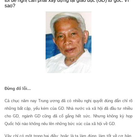
tôi đề nghị cần phải xây dựng lại giáo dục (GD) từ gốc. Vì
sao?
Đừng đổ lỗi...
Cả chục năm nay Trung ương đã có nhiều nghị quyết đúng đắn chỉ rõ
những bất cập, yếu kém của GD. Nhà nước và xã hội đã đầu tư nhiều
cho GD, ngành GD cũng đã cố gắng hết sức. Nhưng không kỳ họp
Quốc hội nào không nêu lên những bức xúc của xã hội về GD.
Vậy chỉ có một trong hai điều: hoặc là ta làm đúng, làm tốt về cơ bản,