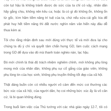
còn tụt hậu là không tránh được do sức của ta chỉ có vậy, nhân dân
hãy gắng chịu, không nên kêu ca; hoặc là có gì đó không ổn, không ổn
từ gốc, kìm hãm tiềm năng trí tuệ của ta, chứ nếu sửa cái gốc kia để
phát huy hết tiềm năng thì đất nước nghìn năm văn hiến này đâu dễ
thua kém ai.
Tôi cho rằng nhận định sau mới đúng với thực tế và mới đưa lại cho
chúng ta đủ ý chí và quyết tâm chấn hưng GD, làm cuộc cách mạng
trong GD để dựa vào đó mà thanh toán nghèo nàn, lạc hậu.
Đó mới chính là thái độ trách nhiệm nghiêm chỉnh, mới không phụ lòng
mong mỏi của nhân dân, không phụ sự cố gắng của giáo viên, không
phụ lòng tin của học sinh, không phụ truyền thống tốt đẹp của xã hội.
Thật đáng buồn còn có nhiều người vô cảm đến mức coi thường các
bức xúc của xã hội, của người dân, họ coi những bức xúc ấy là vô căn
cứ, là bi quan không đúng.
Trong buổi làm việc của Thủ tướng với các nhà giáo ngày 12-7, tôi có