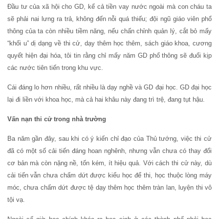
Đầu tư của xã hội cho GD, kể cả tiền vay nước ngoài mà con cháu ta
sẽ phải nai lưng ra trả, không đến nỗi quá thiếu; đội ngũ giáo viên phổ
thông của ta còn nhiều tiềm năng, nếu chấn chỉnh quản lý, cắt bỏ mấy
“khối u” dị dạng về thi cử, dạy thêm học thêm, sách giáo khoa, cương
quyết hiện đại hóa, tôi tin rằng chỉ mấy năm GD phổ thông sẽ đuổi kịp
các nước tiên tiến trong khu vực.
Cái đáng lo hơn nhiều, rất nhiều là dạy nghề và GD đại học. GD đại học
lại đi liền với khoa học, mà cả hai khâu này đang trì trệ, đang tụt hậu.
Vấn nạn thi cử trong nhà trường
Ba năm gần đây, sau khi có ý kiến chỉ đạo của Thủ tướng, việc thi cử
đã có một số cải tiến đáng hoan nghênh, nhưng vẫn chưa có thay đổi
cơ bản mà còn nặng nề, tốn kém, ít hiệu quả. Với cách thi cử này, dù
cải tiến vẫn chưa chấm dứt được kiểu học để thi, học thuộc lòng máy
móc, chưa chấm dứt được tệ dạy thêm học thêm tràn lan, luyện thi vô
tội vạ.