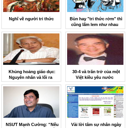
Nghĩ về người tri thức
Bùn hay "tri thức rởm" thì
cũng lấm lem như nhau
Khủng hoảng giáo dục:
30-4 và trăn trở của một
Nguyên nhân và lối ra
Việt kiều yêu nước
NSƯT Mạnh Cường: “Nếu
Vài lời tâm sự nhân ngày