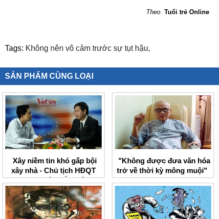
Theo
Tuổi trẻ Online
Tags:
Không nên vô cảm trước sự tụt hậu,
SẢN PHẨM CÙNG LOẠI
Xây niềm tin khó gấp bội
"Không được đưa văn hóa
xây nhà - Chủ tịch HĐQT
trở về thời kỳ mông muội"
Vincom Lê Khắc Hiệp