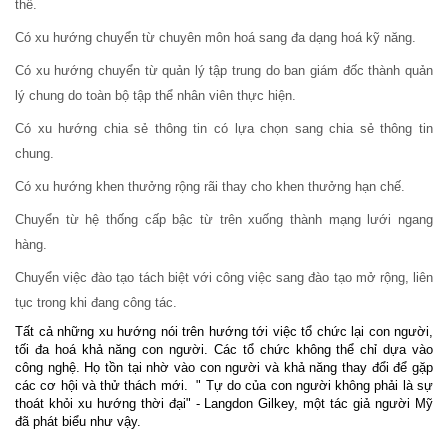
thể.
Có xu hướng chuyển từ chuyên môn hoá sang đa dạng hoá kỹ năng.
Có xu hướng chuyển từ quản lý tập trung do ban giám đốc thành quản
lý chung do toàn bộ tập thể nhân viên thực hiện.
Có xu hướng chia sẻ thông tin có lựa chọn sang chia sẻ thông tin
chung.
Có xu hướng khen thưởng rộng rãi thay cho khen thưởng hạn chế.
Chuyển từ hệ thống cấp bậc từ trên xuống thành mạng lưới ngang
hàng.
Chuyển việc đào tạo tách biệt với công việc sang đào tạo mở rộng, liên
tục trong khi đang công tác.
Tất cả những xu hướng nói trên hướng tới việc tổ chức lại con người,
tối đa hoá khả năng con người. Các tổ chức không thể chỉ dựa vào
công nghệ. Họ tồn tại nhờ vào con người và khả năng thay đổi để gặp
các cơ hội và thử thách mới.
" Tự do của con người không phải là sự
thoát khỏi xu hướng thời đại" - Langdon Gilkey, một tác giả người Mỹ
đã phát biểu như vậy.