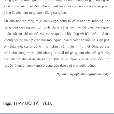
khác cùng vượt lên đói nghèo, tuyệt vọng và sự xuống cấp nhân phẩm
cũng là việc làm rạng danh Đấng sáng tạo.
Dù cho bạn tin rằng mục đích cuộc sống là để vươn tới toàn bộ khả
năng của con người, tôn vinh Đấng sáng tạo hay để phục vụ người
khác, tất cả chỉ có thể đạt được qua sự hài lòng về bản thân, nỗ lực
không ngừng và hợp tác với mọi người giải quyết các vấn đề. Bạn phải
tìm thấy một cái gì đó lớn hơn chính bản thân mình, một động cơ thôi
thúc cho riêng mình. Mỗi chúng ta phải cố gắng làm cho thế giới này
trở nên tốt đẹp hơn khi ta mới tìm ra nó. Việc còn lại cho mỗi con
người là quyết định xem sẽ đóng góp được gì cho cuộc sống.
Nguồn - Hãy nghĩ như người thành đạt.
Tags:
THAY ĐỔI TẤT YẾU,