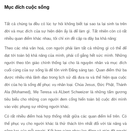
Mục đích cuộc sống
Tất cả chúng ta đều có lúc tự hỏi không biết tại sao ta lại sinh ta trên
đời và mục đích của sự hiện diện ấy là để làm gì. Tất nhiên còn có rất
nhiều quan điểm khác nhau, tôi chỉ xin đề cập ra đây ba khả năng:
Theo các nhà văn hoá, con người phải làm tất cả những gì có thể để
đạt tới toàn bộ khả năng của mình, phải cố gắng hết sức mình. Những
người theo tôn giáo chính thống lại cho là nguyên nhân và mục đích
cuối cùng của sự sống là để tôn vinh Đấng sáng tạo. Quan điểm thứ ba
được nhiều nhà lãnh đạo trong lịch sử đã đưa ra và thể hiện qua cuộc
đời của họ là sống để phục vụ nhân loại. Chúa Jesus, Đức Phật, Thánh
Ala (Mohamed), Mẹ Teresa và ALbert Schweizer là những tấm gương
tiêu biểu cho những con người đem cống hiến toàn bộ cuộc đời mình
vào việc phụng sự những người khác.
Có rất nhiều điểm hoà hợp thống nhất giữa các quan điểm kể trên. Có
thể phục vụ cho người khác là thử thách lớn nhất đối với tài năng và
năng lực của mỗi người. Kết hợp cùng nhau lao động và giúp đỡ người