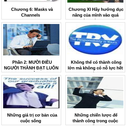
Chương 6: Masks và
Chương XI Hãy hướng dục
Channels
năng của mình vào quá
trình sáng tạo
Phần 2: MƯỜI ĐIỀU
Không thể có thành công
NGƯỜI THÀNH ĐẠT LUÔN
lớn mà không có nỗ lực hết
TIN TƯỞNG
mình
Những giá trị cơ bản của
Những chiến lược để
cuộc sống
thành công trong cuộc
sống