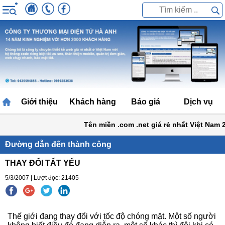
Giới thiệu
Khách hàng
Báo giá
Dịch vụ
Tên miền .com .net giá rẻ nhất Việt Nam 20
Đường dẫn đến thành công
THAY ĐỔI TẤT YẾU
5/3/2007 | Lượt đọc: 21405
Thế giới đang thay đổi với tốc độ chóng mặt. Một số người