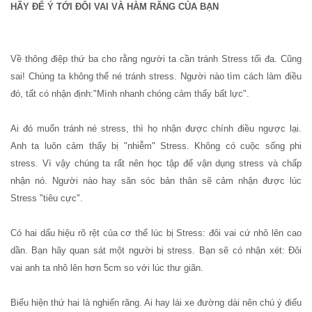
HÃY ĐỂ Ý TỚI ĐÔI VAI VÀ HÀM RĂNG CỦA BẠN
Về thông điệp thứ ba cho rằng người ta cần tránh Stress tối đa. Cũng
sai! Chúng ta không thể né tránh stress. Người nào tìm cách làm điều
đó, tất có nhận định:"Mình nhanh chóng cảm thấy bất lực".
Ai đó muốn tránh né stress, thì họ nhận được chính điều ngược lại.
Anh ta luôn cảm thấy bị "nhiễm" Stress. Không có cuộc sống phi
stress. Vì vậy chúng ta rất nên học tập để vận dụng stress và chấp
nhận nó. Người nào hay săn sóc bản thân sẽ cảm nhận được lúc
Stress "tiêu cực".
Có hai dấu hiệu rõ rệt của cơ thể lúc bị Stress: đôi vai cứ nhô lên cao
dần. Bạn hãy quan sát một người bị stress. Bạn sẽ có nhận xét: Đôi
vai anh ta nhô lên hơn 5cm so với lúc thư giãn.
Biểu hiện thứ hai là nghiến răng. Ai hay lái xe đường dài nên chú ý điếu