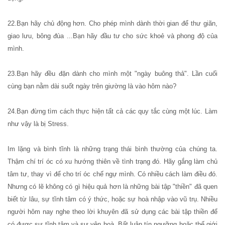
22.Bạn hãy chủ động hơn. Cho phép mình dành thời gian để thư giãn,
giao lưu, bông đùa ...Bạn hãy đầu tư cho sức khoẻ và phong độ của
mình.
23.Bạn hãy đều đặn dành cho mình một "ngày buông thả". Lần cuối
cùng bạn nằm dài suốt ngày trên giường là vào hôm nào?
24.Bạn đừng tìm cách thực hiện tất cả các quy tắc cùng một lúc. Làm
như vậy là bị Stress.
Im lặng và bình tĩnh là những trạng thái bình thường của chúng ta.
Thậm chí trí óc có xu hướng thiên về tình trạng đó. Hãy gắng làm chủ
tâm tư, thay vì để cho trí óc chế ngự mình. Có nhiều cách làm điều đó.
Nhưng có lẽ không có gì hiệu quả hơn là những bài tập "thiền" đã quen
biết từ lâu, sự tĩnh tâm có ý thức, hoặc sự hoà nhập vào vũ trụ. Nhiều
người hôm nay nghe theo lời khuyên đã sử dụng các bài tập thiền để
có được sự tĩnh tâm và sự yên hoà. Bất luận tín ngưỡng hoặc thế giới