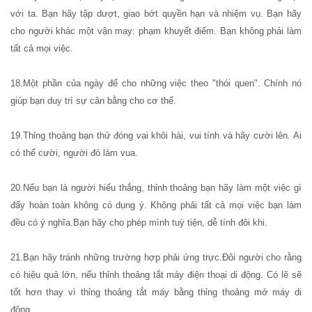
với ta. Bạn hãy tập dượt, giao bớt quyền hạn và nhiệm vụ. Bạn hãy
cho người khác một vận may: phạm khuyết điểm. Bạn không phải làm
tất cả mọi việc.
18.Một phần của ngày để cho những việc theo "thói quen". Chính nó
giúp bạn duy trì sự cân bằng cho cơ thể.
19.Thỉng thoảng bạn thử đóng vai khôi hài, vui tính và hãy cười lên. Ai
có thể cười, người đó làm vua.
20.Nếu bạn là người hiếu thắng, thỉnh thoảng bạn hãy làm một việc gì
đấy hoàn toàn không có dụng ý. Không phải tất cả mọi việc bạn làm
đều có ý nghĩa.Bạn hãy cho phép mình tuỳ tiện, dễ tính đôi khi.
21.Bạn hãy tránh những trường hợp phải ứng trực.Đôi người cho rằng
có hiệu quả lớn, nếu thỉnh thoảng tắt máy điện thoại di động. Có lẽ sẽ
tốt hơn thay vì thỉng thoảng tắt máy bằng thỉng thoảng mở máy di
động.