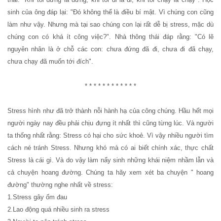
sinh của ông đáp lại: "Đó không thể là điều bí mật. Vì chúng con cũng
làm như vậy. Nhưng mà tại sao chúng con lại rất dễ bị stress, mặc dù
chúng con có khá ít công việc?". Nhà thông thái đáp rằng: "Có lẽ
nguyên nhân là ở chỗ các con: chưa đứng đã đi, chưa đi đã chạy,
chưa chạy đã muốn tới đích".
* * * * * * * * * * * *
Stress hình như đã trở thành nỗi hành hạ của công chúng. Hầu hết mọi
người ngày nay đều phải chịu đựng ít nhất thì cũng từng lúc. Và người
ta thống nhất rằng: Stress có hại cho sức khoẻ. Vì vậy nhiều người tìm
cách né tránh Stress. Nhưng khó mà có ai biết chính xác, thực chất
Stress là cái gì. Và do vậy làm nẩy sinh những khái niệm nhầm lẫn và
cả chuyện hoang đường. Chúng ta hãy xem xét ba chuyện " hoang
đường" thường nghe nhất về stress:
1.Stress gây ốm đau
2.Lao động quá nhiều sinh ra stress