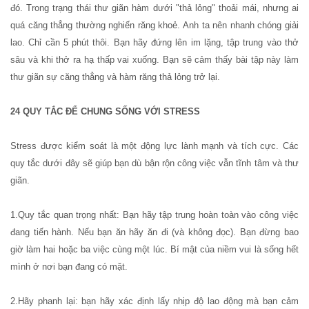
đó. Trong trạng thái thư giãn hàm dưới "thả lỏng" thoải mái, nhưng ai
quá căng thẳng thường nghiến răng khoẻ. Anh ta nên nhanh chóng giải
lao. Chỉ cần 5 phút thôi. Bạn hãy đứng lên im lặng, tập trung vào thở
sâu và khi thở ra hạ thấp vai xuống. Bạn sẽ cảm thấy bài tập này làm
thư giãn sự căng thẳng và hàm răng thả lỏng trở lại.
24 QUY TẮC ĐỂ CHUNG SỐNG VỚI STRESS
Stress được kiểm soát là một động lực lành mạnh và tích cực. Các
quy tắc dưới đây sẽ giúp bạn dù bận rộn công việc vẫn tĩnh tâm và thư
giãn.
1.Quy tắc quan trọng nhất: Bạn hãy tập trung hoàn toàn vào công việc
đang tiến hành. Nếu bạn ăn hãy ăn đi (và không đọc). Bạn đừng bao
giờ làm hai hoặc ba việc cùng một lúc. Bí mật của niềm vui là sống hết
mình ở nơi bạn đang có mặt.
2.Hãy phanh lại: bạn hãy xác định lấy nhịp độ lao động mà bạn cảm