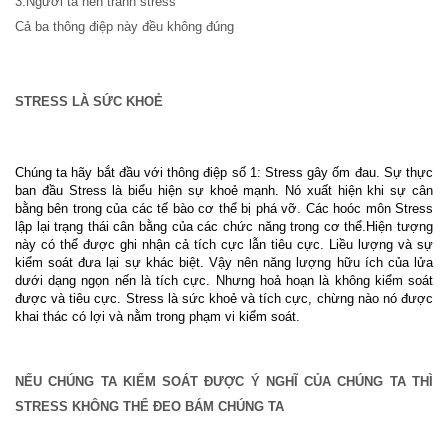
3.Người ta nên tránh stress
Cả ba thông điệp này đều không đúng
STRESS LÀ SỨC KHOẺ
Chúng ta hãy bắt đầu với thông điệp số 1: Stress gây ốm đau. Sự thực
ban đầu Stress là biểu hiện sự khoẻ mạnh. Nó xuất hiện khi sự cân
bằng bên trong của các tế bào cơ thể bị phá vỡ. Các hoóc môn Stress
lập lại trạng thái cân bằng của các chức năng trong cơ thể.Hiện tượng
này có thể được ghi nhận cả tích cực lẫn tiêu cực. Liều lượng và sự
kiểm soát đưa lại sự khác biệt. Vậy nên năng lượng hữu ích của lửa
dưới dạng ngọn nến là tích cực. Nhưng hoả hoạn là không kiểm soát
được và tiêu cực. Stress là sức khoẻ và tích cực, chừng nào nó được
khai thác có lợi và nằm trong phạm vi kiểm soát.
NẾU CHÚNG TA KIỂM SOÁT ĐƯỢC Ý NGHĨ CỦA CHÚNG TA THÌ
STRESS KHÔNG THỂ ĐEO BÁM CHÚNG TA