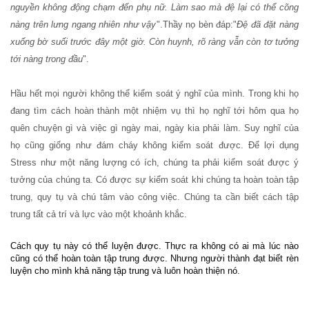
nguyền không động chạm đến phụ nữ. Làm sao mà đệ lại có thể cõng
nàng trên lưng ngang nhiên như vậy
".Thầy nọ bèn đáp:"
Đệ đã đặt nàng
xuống bờ suối trước đây một giờ. Còn huynh, rõ ràng vẫn còn tơ tưởng
tới nàng trong đầu
".
Hầu hết mọi người không thể kiểm soát ý nghĩ của mình. Trong khi họ
đang tìm cách hoàn thành một nhiệm vụ thì họ nghĩ tới hôm qua họ
quên chuyện gì và việc gì ngày mai, ngày kia phải làm. Suy nghĩ của
họ cũng giống như đám cháy không kiểm soát được. Để lợi dụng
Stress như một năng lượng có ích, chúng ta phải kiểm soát được ý
tưởng của chúng ta. Có được sự kiểm soát khi chúng ta hoàn toàn tập
trung, quy tụ và chú tâm vào công việc. Chúng ta cần biết cách tập
trung tất cả trí và lực vào một khoảnh khắc.
Cách quy tụ này có thể luyện được. Thực ra không có ai mà lúc nào
cũng có thể hoàn toàn tập trung được. Nhưng người thành đạt biết rèn
luyện cho mình khả năng tập trung và luôn hoàn thiện nó.