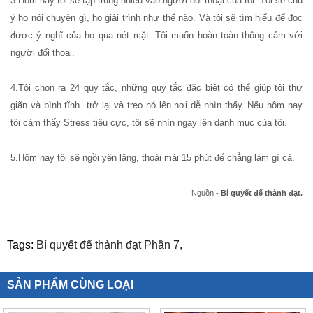
3.Hôm nay tôi sẽ tập trung nhiều vào người đối thoại của tôi. Tôi sẽ chú
ý họ nói chuyện gì, họ giải trình như thế nào. Và tôi sẽ tìm hiểu để đọc
được ý nghĩ của họ qua nét mặt. Tôi muốn hoàn toàn thông cảm với
người đối thoại.
4.Tôi chọn ra 24 quy tắc, những quy tắc đặc biệt có thể giúp tôi thư
giãn và bình tĩnh
trở lại và treo nó lên nơi dễ nhìn thấy. Nếu hôm nay
tôi cảm thấy Stress tiêu cực, tôi sẽ nhìn ngay lên danh mục của tôi.
5.Hôm nay tôi sẽ ngồi yên lặng, thoải mái 15 phút để chẳng làm gì cả.
Nguồn -
Bí quyết để thành đạt.
Tags:
Bí quyết để thành đạt Phần 7,
SẢN PHẨM CÙNG LOẠI