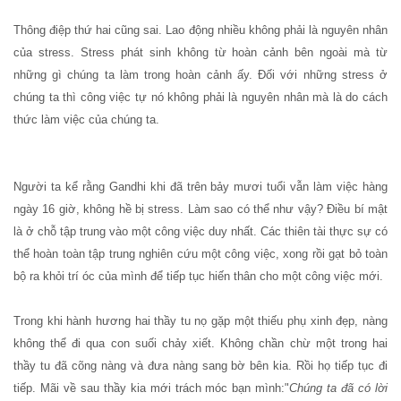
Thông điệp thứ hai cũng sai. Lao động nhiều không phải là nguyên nhân
của stress. Stress phát sinh không từ hoàn cảnh bên ngoài mà từ
những gì chúng ta làm trong hoàn cảnh ấy. Đối với những stress ở
chúng ta thì công việc tự nó không phải là nguyên nhân mà là do cách
thức làm việc của chúng ta.
Người ta kể rằng Gandhi khi đã trên bảy mươi tuổi vẫn làm việc hàng
ngày 16 giờ, không hề bị stress. Làm sao có thể như vậy? Điều bí mật
là ở chỗ tập trung vào một công việc duy nhất. Các thiên tài thực sự có
thể hoàn toàn tập trung nghiên cứu một công việc, xong rồi gạt bỏ toàn
bộ ra khỏi trí óc của mình để tiếp tục hiến thân cho một công việc mới.
Trong khi hành hương hai thầy tu nọ gặp một thiếu phụ xinh đẹp, nàng
không thể đi qua con suối chảy xiết. Không chần chừ một trong hai
thầy tu đã cõng nàng và đưa nàng sang bờ bên kia. Rồi họ tiếp tục đi
tiếp. Mãi về sau thầy kia mới trách móc bạn mình:"
Chúng ta đã có lời